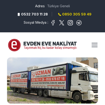
Adres
Türkiye Geneli
|
0532 703 11 28
0850 305 59 49
Sosyal Medya :