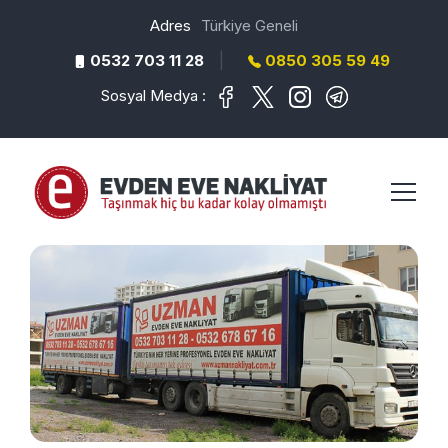
Adres
Türkiye Geneli
|
0532 703 11 28
0850 305 59 49
Sosyal Medya :