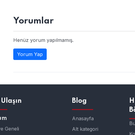
Yorumlar
Henüz yorum yapılmamış.
Yorum Yap
 Ulaşın
Blog
H
B
um
Anasayfa
Bu
ye Geneli
Alt kategori
K