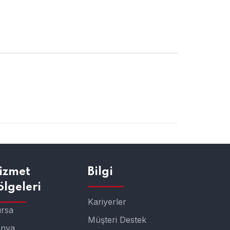
izmet
Bilgi
ölgeleri
Kariyerler
rsa
Müşteri Destek
onya