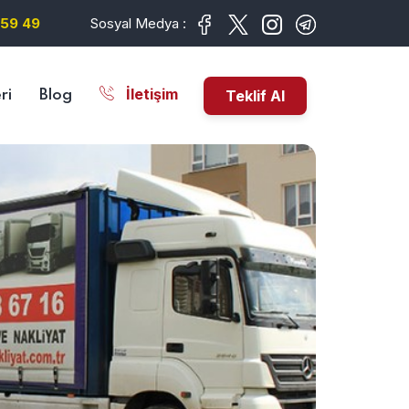
59 49
Sosyal Medya :
İletişim
Teklif Al
ri
Blog