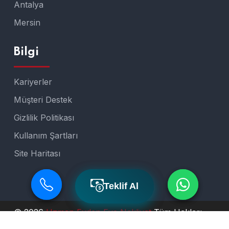
Antalya
Mersin
Bilgi
Kariyerler
Müşteri Destek
Gizlilik Politikası
Kullanım Şartları
Site Haritası
Teklif Al
Teklif Al
© 2026
Uzman Evden Eve Nakliyat
Tüm Hakları
Saklıdır.