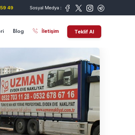
59 49
Sosyal Medya :
İletişim
Teklif Al
ri
Blog