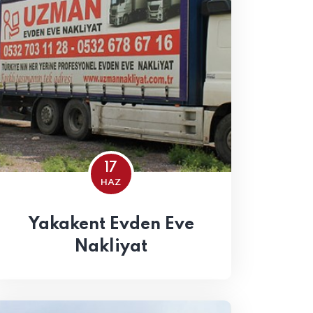
17
HAZ
Yakakent Evden Eve
Nakliyat