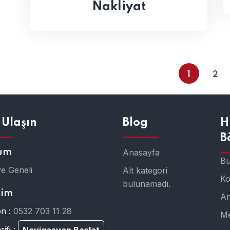
Nakliyat
1
2
 Ulaşın
Blog
H
B
um
Anasayfa
Bu
ye Geneli
Alt kategori
K
bulunamadı.
şim
An
n :
0532 703 11 28
Me
ifi :