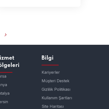
izmet
Bilgi
ölgeleri
Kariyerler
rsa
Müşteri Destek
onya
Gizlilik Politikası
talya
Kullanım Şartları
rsin
Site Haritası